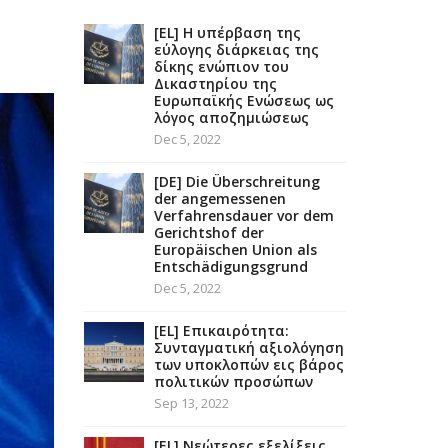
[EL] Η υπέρβαση της
εύλογης διάρκειας της
δίκης ενώπιον του
Δικαστηρίου της
Ευρωπαϊκής Ενώσεως ως
λόγος αποζημιώσεως
Dec 5, 2022
[DE] Die Überschreitung
der angemessenen
Verfahrensdauer vor dem
Gerichtshof der
Europäischen Union als
Entschädigungsgrund
Dec 5, 2022
[EL] Επικαιρότητα:
Συνταγματική αξιολόγηση
των υποκλοπών εις βάρος
πολιτικών προσώπων
Sep 13, 2022
[EL] Νεώτερες εξελίξεις