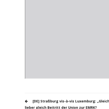
Post
[DE] Straßburg vis-à-vis Luxemburg: „Gleic
navigation
lieber gleich Beitritt der Union zur EMRK?