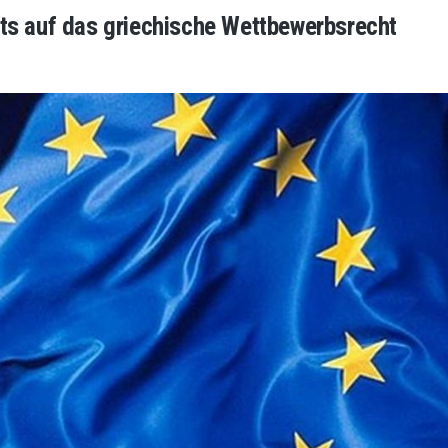
chts auf das griechische Wettbewerbsrecht
ts
bsrecht