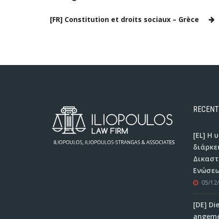
[FR] Constitution et droits sociaux – Grèce
RECENT
[EL] Η
διάρκε
Δικαστ
Ενώσεω
05/12
[DE] Di
angeme