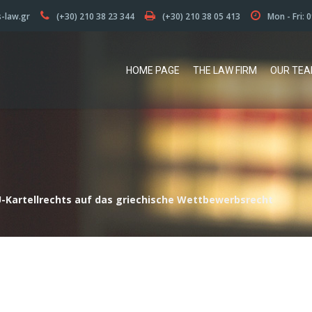
s-law.gr
(+30) 210 38 23 344
(+30) 210 38 05 413
Mon - Fri: 
HOME PAGE
THE LAW FIRM
OUR TE
EU-Kartellrechts auf das griechische Wettbewerbsrecht