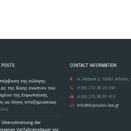
 POSTS
CONTACT INFORMATION
A. Metaxa 2, 10681 Athens,
 υπέρβαση της εύλογης
(+30) 210 38 23 344
ιας της δίκης ενώπιον του
ηρίου της Ευρωπαϊκής
(+30) 210 38 05 413
ς ως λόγος αποζημιώσεως
info@iliopoulos-law.gr
/2022
e Überschreitung der
ssenen Verfahrensdauer vor