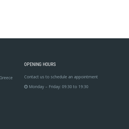
OPENING HOURS
Contact us to schedule an appointment
 Greece
Monday – Friday: 09:30 to 19:30