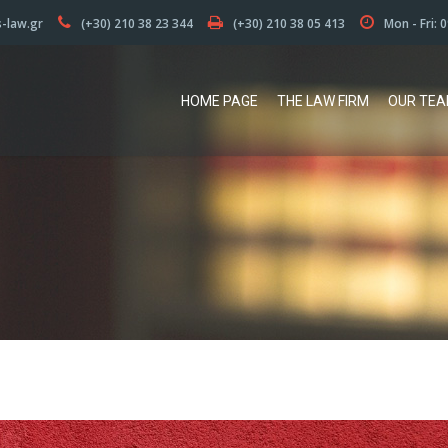
s-law.gr
(+30) 210 38 23 344
(+30) 210 38 05 413
Mon - Fri: 
HOME PAGE
THE LAW FIRM
OUR TE