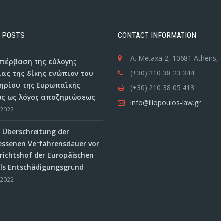
 POSTS
CONTACT INFORMATION
A. Metaxa 2, 10681 Athens,
 υπέρβαση της εύλογης
(+30) 210 38 23 344
ιας της δίκης ενώπιον του
ηρίου της Ευρωπαϊκής
(+30) 210 38 05 413
ς ως λόγος αποζημιώσεως
info@iliopoulos-law.gr
/2022
e Überschreitung der
ssenen Verfahrensdauer vor
ichtshof der Europäischen
als Entschädigungsgrund
/2022