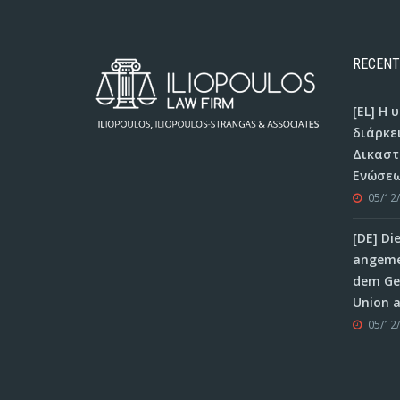
RECENT
[EL] Η
διάρκε
Δικαστ
Ενώσεω
05/12
[DE] Di
angeme
dem Ger
Union 
05/12