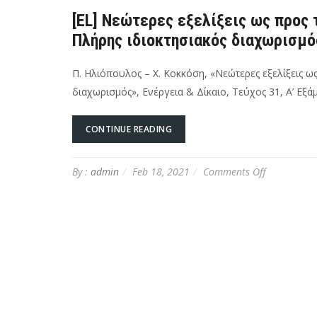
[EL] Νεώτερες εξελίξεις ως προς 
Πλήρης ιδιοκτησιακός διαχωρισμό
Π. Ηλιόπουλος – Χ. Κοκκόση, «Νεώτερες εξελίξεις ω
διαχωρισμός», Ενέργεια & Δίκαιο, Τεύχος 31, Α’ Εξ
CONTINUE READING
on
By :
admin
Feb 18, 2021
Comments Off
[EL]
Νεώτερες
εξελίξεις
ως
προς
το
ελληνικό
δίκτυο
διανομής
φυσικού