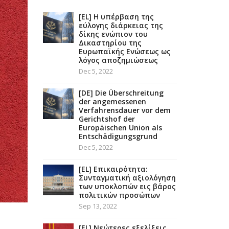
[EL] Η υπέρβαση της
εύλογης διάρκειας της
δίκης ενώπιον του
Δικαστηρίου της
Ευρωπαϊκής Ενώσεως ως
λόγος αποζημιώσεως
Dec 5, 2022
[DE] Die Überschreitung
der angemessenen
Verfahrensdauer vor dem
Gerichtshof der
Europäischen Union als
Entschädigungsgrund
Dec 5, 2022
[EL] Επικαιρότητα:
Συνταγματική αξιολόγηση
των υποκλοπών εις βάρος
πολιτικών προσώπων
Sep 13, 2022
[EL] Νεώτερες εξελίξεις