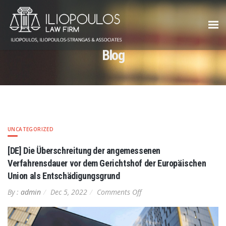
Blog
UNCATEGORIZED
[DE] Die Überschreitung der angemessenen
Verfahrensdauer vor dem Gerichtshof der Europäischen
Union als Entschädigungsgrund
on
By :
admin
Dec 5, 2022
Comments Off
[DE]
Die
Überschreitung