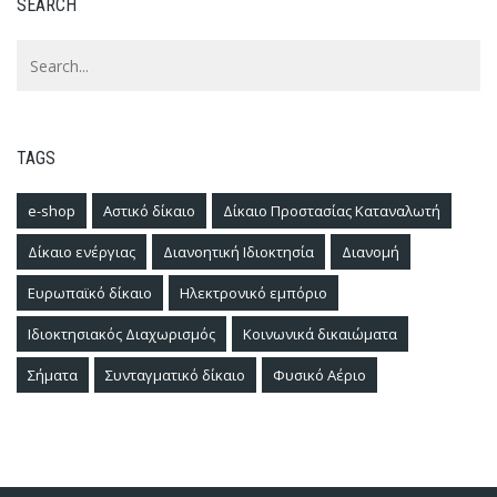
SEARCH
TAGS
e-shop
Αστικό δίκαιο
Δίκαιο Προστασίας Καταναλωτή
Δίκαιο ενέργιας
Διανοητική Ιδιοκτησία
Διανομή
Ευρωπαϊκό δίκαιο
Ηλεκτρονικό εμπόριο
Ιδιοκτησιακός Διαχωρισμός
Κοινωνικά δικαιώματα
Σήματα
Συνταγματικό δίκαιο
Φυσικό Αέριο