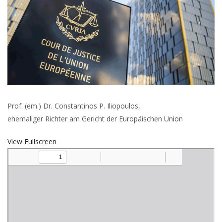
der
angemessenen
Verfahrensdauer
vor
dem
Gerichtshof
der
Europäischen
Union
als
Entschädigungsgrund
Prof. (em.) Dr. Constantinos P. Iliopoulos,
ehemaliger Richter am Gericht der Europäischen Union
View Fullscreen