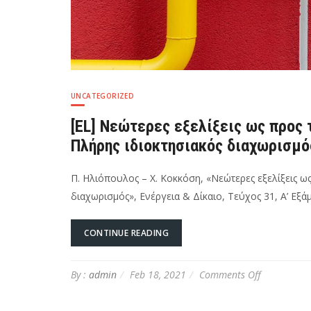
UNCATEGORIZED
[EL] Νεώτερες εξελίξεις ως προς 
Πλήρης ιδιοκτησιακός διαχωρισμό
Π. Ηλιόπουλος – Χ. Κοκκόση, «Νεώτερες εξελίξεις ω
διαχωρισμός», Ενέργεια & Δίκαιο, Τεύχος 31, Α’ Εξ
CONTINUE READING
on
By :
admin
Feb 18, 2021
Comments Off
[EL]
Νεώτερες