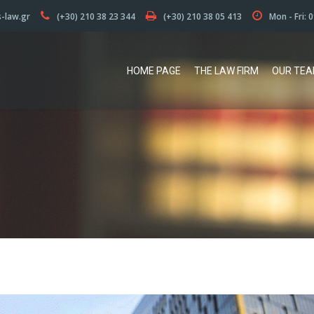
s-law.gr
(+30) 210 38 23 344
(+30) 210 38 05 413
Mon - Fri: 
HOME PAGE
THE LAW FIRM
OUR TE