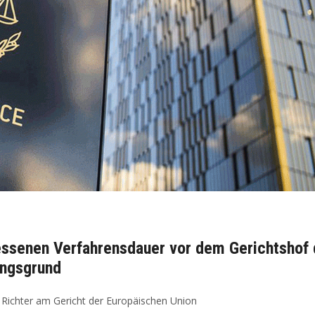
ως
essenen Verfahrensdauer vor dem Gerichtshof 
ungsgrund
r Richter am Gericht der Europäischen Union