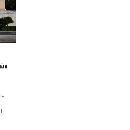
κών
μου
]