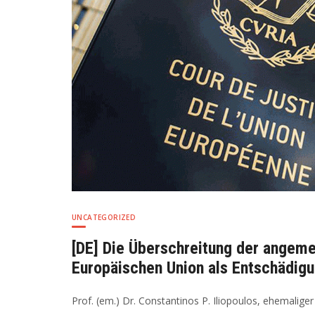
Ευρωπαϊκής
Ενώσεως
ως
λόγος
αποζημιώσε
UNCATEGORIZED
[DE] Die Überschreitung der angem
Europäischen Union als Entschädig
Prof. (em.) Dr. Constantinos P. Iliopoulos, ehemalige