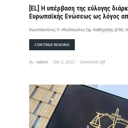
[EL] Η υπέρβαση της εύλογης διάρ
Ευρωπαϊκής Ενώσεως ως λόγος α
Κωνσταντίνος Π. Ηλιόπουλος Ομ. Καθηγητής ΔΠΘ, π
CONTINUE READING
on
By :
admin
Dec 5, 2022
Comments Off
[EL]
Η
υπέρβαση
της
εύλογης
διάρκειας
της
δίκης
ενώπιον
του
Δικαστηρίου
της