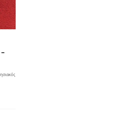
 –
τησιακός