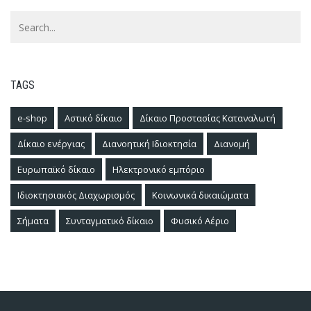
TAGS
e-shop
Αστικό δίκαιο
Δίκαιο Προστασίας Καταναλωτή
Δίκαιο ενέργιας
Διανοητική Ιδιοκτησία
Διανομή
Ευρωπαϊκό δίκαιο
Ηλεκτρονικό εμπόριο
Ιδιοκτησιακός Διαχωρισμός
Κοινωνικά δικαιώματα
Σήματα
Συνταγματικό δίκαιο
Φυσικό Αέριο