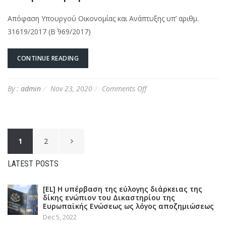
Απόφαση Υπουργού Οικονομίας και Ανάπτυξης υπ’ αριθμ.
31619/2017 (Β΄ 969/2017)
CONTINUE READING
on
By :
admin
Nov 23, 2020
Comments Off
[EL]
Κώδικας
Καταναλωτικής
Δεοντολογίας
Posts
για
1
2
το
Ηλεκτρονικό
navigation
LATEST POSTS
Εμπόριο
[EL] Η υπέρβαση της εύλογης διάρκειας της
δίκης ενώπιον του Δικαστηρίου της
Ευρωπαϊκής Ενώσεως ως λόγος αποζημιώσεως
Dec 5, 2022