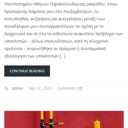
Πανεπιστημίου Αθηνών Παρακολουθώντας μακρόθεν, λόγω
προσωρινής διαμονής μου στο Λουξεμβούργο, τις
πολυπληθείς συζητήσεις και αντεγκλήσεις μεταξύ των
συναδέλφων μου συνταγματολόγων σε σχέση με το
διαχρονικό και σε όλα τα καθεστώτα ανακύπτον πρόβλημα των
υποκλοπών – άλλως επισυνδέσεων, κατά τη σύγχρονη
ορολογία – αναρωτήθηκα αν πράγματι η συνταγματική
αξιολόγηση των υποκλοπών […]
CONTINUE READING
on
By :
admin
Sep 13, 2022
Comments Off
[EL]
Επικαιρότητα:
Συνταγματική
αξιολόγηση
των
υποκλοπών
εις