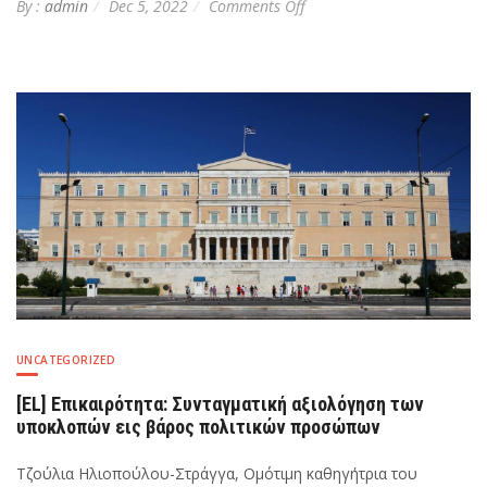
on
By :
admin
Dec 5, 2022
Comments Off
[EL]
Η
υπέρβαση
της
εύλογης
διάρκειας
της
δίκης
ενώπιον
του
Δικαστηρίου
της
Ευρωπαϊκής
Ενώσεως
ως
λόγος
αποζημιώσεως
UNCATEGORIZED
[EL] Επικαιρότητα: Συνταγματική αξιολόγηση των
υποκλοπών εις βάρος πολιτικών προσώπων
Τζούλια Ηλιοπούλου-Στράγγα, Ομότιμη καθηγήτρια του