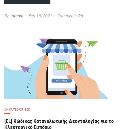
on
By :
admin
Feb 18, 2021
Comments Off
[EL]
Νεώτερες
εξελίξεις
ως
προς
το
ελληνικό
δίκτυο
διανομής
φυσικού
αερίου
–
Πλήρης
ιδιοκτησιακός
διαχωρισμός
UNCATEGORIZED
[EL] Κώδικας Καταναλωτικής Δεοντολογίας για το
Ηλεκτρονικό Εμπόριο