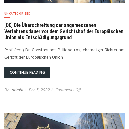
UNCATEGORIZED
[DE] Die Überschreitung der angemessenen
Verfahrensdauer vor dem Gerichtshof der Europäischen
Union als Entschädigungsgrund
Prof. (em.) Dr. Constantinos P. Iliopoulos, ehemaliger Richter am
Gericht der Europäischen Union
CONTINUE READING
on
By :
admin
Dec 5, 2022
Comments Off
[DE]
Die
Überschreitung
der
angemessenen
Verfahrensdauer
vor