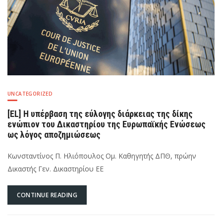
dem
Gerichtshof
der
Europäischen
Union
als
Entschädigungsgrund
UNCATEGORIZED
[EL] Η υπέρβαση της εύλογης διάρκειας της δίκης
ενώπιον του Δικαστηρίου της Ευρωπαϊκής Ενώσεως
ως λόγος αποζημιώσεως
Κωνσταντίνος Π. Ηλιόπουλος Ομ. Καθηγητής ΔΠΘ, πρώην
Δικαστής Γεν. Δικαστηρίου ΕΕ
CONTINUE READING