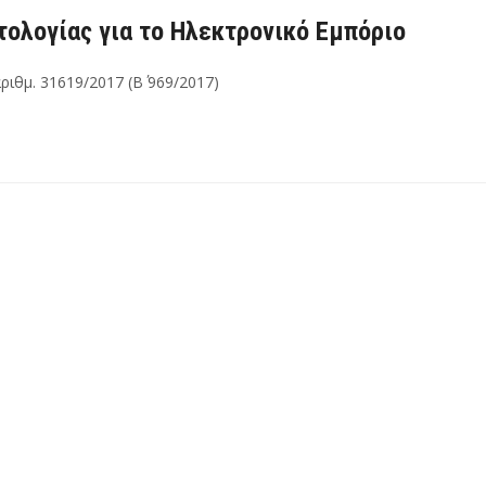
τολογίας για το Ηλεκτρονικό Εμπόριο
ιθμ. 31619/2017 (Β΄ 969/2017)
ικής
ας
ό