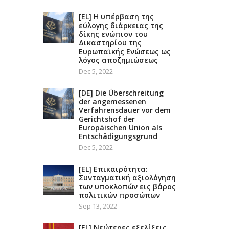
[EL] Η υπέρβαση της
εύλογης διάρκειας της
δίκης ενώπιον του
Δικαστηρίου της
Ευρωπαϊκής Ενώσεως ως
λόγος αποζημιώσεως
Dec 5, 2022
[DE] Die Überschreitung
der angemessenen
Verfahrensdauer vor dem
Gerichtshof der
Europäischen Union als
Entschädigungsgrund
Dec 5, 2022
[EL] Επικαιρότητα:
Συνταγματική αξιολόγηση
των υποκλοπών εις βάρος
πολιτικών προσώπων
Sep 13, 2022
[EL] Νεώτερες εξελίξεις