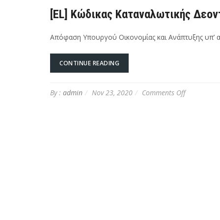
[EL] Κώδικας Καταναλωτικής Δεον
Απόφαση Υπουργού Οικονομίας και Ανάπτυξης υπ’ αρ
CONTINUE READING
on
By :
admin
Nov 23, 2020
Comments Off
[EL]
Κώδικας
Καταναλωτ
Δεοντολογί
για
το
Ηλεκτρονικ
Εμπόριο