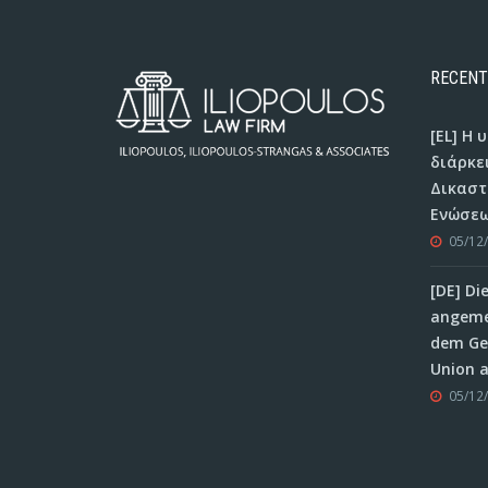
RECENT
[EL] Η
διάρκε
Δικαστ
Ενώσεω
05/12
[DE] Di
angeme
dem Ger
Union 
05/12