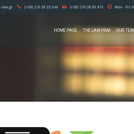
s-law.gr
(+30) 210 38 23 344
(+30) 210 38 05 413
Mon - Fri: 
HOME PAGE
THE LAW FIRM
OUR TE