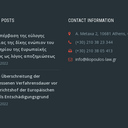
 POSTS
CONTACT INFORMATION
A. Metaxa 2, 10681 Athens,
 υπέρβαση της εύλογης
(+30) 210 38 23 344
ιας της δίκης ενώπιον του
ηρίου της Ευρωπαϊκής
(+30) 210 38 05 413
ς ως λόγος αποζημιώσεως
info@iliopoulos-law.gr
/2022
e Überschreitung der
ssenen Verfahrensdauer vor
ichtshof der Europäischen
als Entschädigungsgrund
/2022