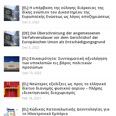
–
Grèce
[EL] Η υπέρβαση της εύλογης διάρκειας της
δίκης ενώπιον του Δικαστηρίου της
Ευρωπαϊκής Ενώσεως ως λόγος αποζημιώσεως
Dec 5, 2022
[DE] Die Überschreitung der angemessenen
Verfahrensdauer vor dem Gerichtshof der
Europäischen Union als Entschädigungsgrund
Dec 5, 2022
[EL] Επικαιρότητα: Συνταγματική αξιολόγηση
των υποκλοπών εις βάρος πολιτικών
προσώπων
Sep 13, 2022
[EL] Νεώτερες εξελίξεις ως προς το ελληνικό
δίκτυο διανομής φυσικού αερίου – Πλήρης
ιδιοκτησιακός διαχωρισμός
Feb 18, 2021
[EL] Κώδικας Καταναλωτικής Δεοντολογίας για
το Ηλεκτρονικό Εμπόριο