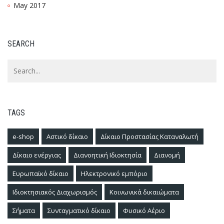
May 2017
SEARCH
TAGS
e-shop
Αστικό δίκαιο
Δίκαιο Προστασίας Καταναλωτή
Δίκαιο ενέργιας
Διανοητική Ιδιοκτησία
Διανομή
Ευρωπαϊκό δίκαιο
Ηλεκτρονικό εμπόριο
Ιδιοκτησιακός Διαχωρισμός
Κοινωνικά δικαιώματα
Σήματα
Συνταγματικό δίκαιο
Φυσικό Αέριο