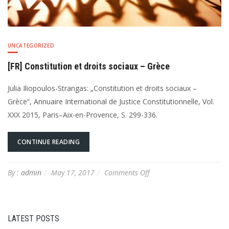
UNCATEGORIZED
[FR] Constitution et droits sociaux – Grèce
Julia Iliopoulos-Strangas: „Constitution et droits sociaux –
Grèce“, Annuaire International de Justice Constitutionnelle, Vol.
XXX 2015, Paris–Aix-en-Provence, S. 299-336.
CONTINUE READING
on
By :
admin
May 17, 2017
Comments Off
[FR]
Constitution
et
droits
LATEST POSTS
sociaux