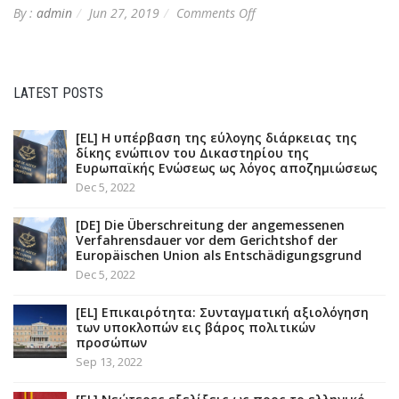
on
By :
admin
Jun 27, 2019
Comments Off
[EL]
Διανοητική
Ιδιοκτησία
(Απόρριψη
LATEST POSTS
σήματος
Αdidas)
[EL] Η υπέρβαση της εύλογης διάρκειας της
δίκης ενώπιον του Δικαστηρίου της
Ευρωπαϊκής Ενώσεως ως λόγος αποζημιώσεως
Dec 5, 2022
[DE] Die Überschreitung der angemessenen
Verfahrensdauer vor dem Gerichtshof der
Europäischen Union als Entschädigungsgrund
Dec 5, 2022
[EL] Επικαιρότητα: Συνταγματική αξιολόγηση
των υποκλοπών εις βάρος πολιτικών
προσώπων
Sep 13, 2022