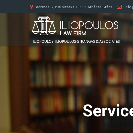
Adresse: 2, rue Metaxa 106 81 Athènes Grèce
info
S
e
r
v
i
c