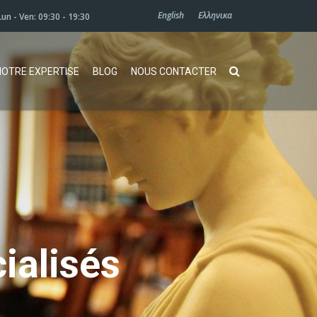
English
Ελληνικα
Lun - Ven: 09:30 - 19:30
NOTRE EXPERTISE
BLOG
NOUS CONTACTER
c
i
a
l
i
s
é
s