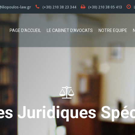
@iliopoulos-law.gr
(+30) 210 38 23 344
(+30) 210 38 05 413
PAGE D’ACCUEIL
LE CABINET D’AVOCATS
NOTRE EQUIPE
e
s
J
u
r
i
d
i
q
u
e
s
S
p
é