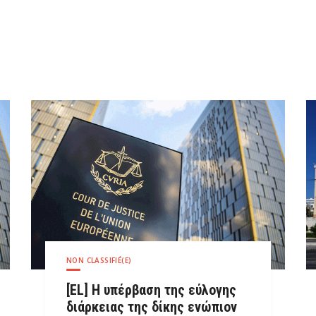
NON CLASSIFIÉ(E)
[EL] Η υπέρβαση της εύλογης
διάρκειας της δίκης ενώπιον