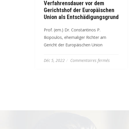
Verfahrensdauer vor dem
Gerichtshof der Europäischen
Union als Entschädigungsgrund
Prof. (em.) Dr. Constantinos P.
Iliopoulos, ehemaliger Richter am
Gericht der Europäischen Union
sur
Déc 5, 2022
Commentaires fermés
[DE]
Die
Überschre
der
angemess
Verfahren
vor
dem
Gerichtsho
der
Europäisc
Union