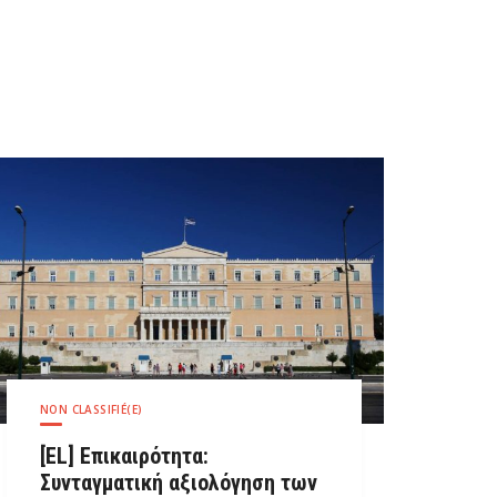
NON CLASSIFIÉ(E)
[EL] Επικαιρότητα:
Συνταγματική αξιολόγηση των