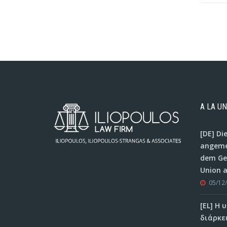
A LA U
[DE] Di
angeme
dem Ger
Union 
05/12
[EL] Η
διάρκε