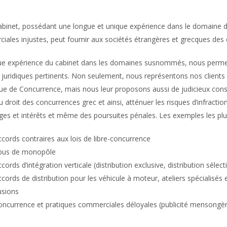
abinet, possédant une longue et unique expérience dans le domaine d
ales injustes, peut fournir aux sociétés étrangères et grecques des c
ue expérience du cabinet dans les domaines susnommés, nous permet
 juridiques pertinents. Non seulement, nous représentons nos client
ue de Concurrence, mais nous leur proposons aussi de judicieux consei
u droit des concurrences grec et ainsi, atténuer les risques d’infra
s et intérêts et même des poursuites pénales. Les exemples les plus
cords contraires aux lois de libre-concurrence
bus de monopôle
cords d’intégration verticale (distribution exclusive, distribution sélect
cords de distribution pour les véhicule à moteur, ateliers spécialis
usions
ncurrence et pratiques commerciales déloyales (publicité mensongère