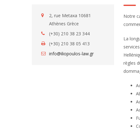
2, rue Metaxa 10681
Notre c
Athènes Grèce
commerci
(+30) 210 38 23 344
La long
(+30) 210 38 05 413
services
info@iliopoulos-law.gr
Helléniq
règles d
dommage
Ac
A
Ac
Ac
F
Co