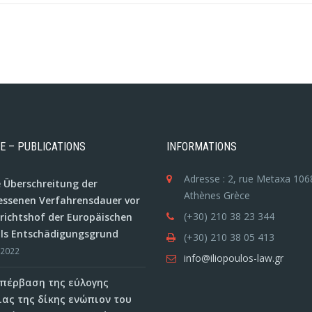
NE – PUBLICATIONS
INFORMATIONS
Adresse : 2, rue Metaxa 106
e Überschreitung der
Athènes Grèce
ssenen Verfahrensdauer vor
(+30) 210 38 23 344
ichtshof der Europäischen
als Entschädigungsgrund
(+30) 210 38 05 413
/2022
info@iliopoulos-law.gr
 υπέρβαση της εύλογης
ιας της δίκης ενώπιον του