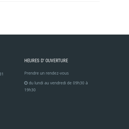
HEURES D’ OUVERTURE
Prendre un rendez-vous
81
du lundi au vendredi de 09h30 à
19h30