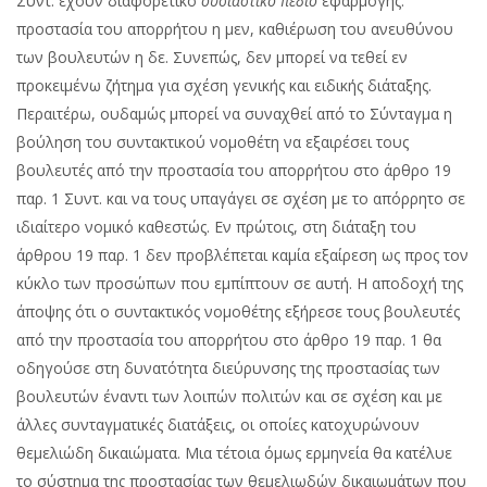
Συντ. έχουν διαφορετικό
ουσιαστικό
πεδίο
εφαρμογής:
προστασία του απορρήτου η μεν, καθιέρωση του ανευθύνου
των βουλευτών η δε. Συνεπώς, δεν μπορεί να τεθεί εν
προκειμένω ζήτημα για σχέση γενικής και ειδικής διάταξης.
Περαιτέρω, ουδαμώς μπορεί να συναχθεί από το Σύνταγμα η
βούληση του συντακτικού νομοθέτη να εξαιρέσει τους
βουλευτές από την προστασία του απορρήτου στο άρθρο 19
παρ. 1 Συντ. και να τους υπαγάγει σε σχέση με το απόρρητο σε
ιδιαίτερο νομικό καθεστώς. Εν πρώτοις, στη διάταξη του
άρθρου 19 παρ. 1 δεν προβλέπεται καμία εξαίρεση ως προς τον
κύκλο των προσώπων που εμπίπτουν σε αυτή. Η αποδοχή της
άποψης ότι ο συντακτικός νομοθέτης εξήρεσε τους βουλευτές
από την προστασία του απορρήτου στο άρθρο 19 παρ. 1 θα
οδηγούσε στη δυνατότητα διεύρυνσης της προστασίας των
βουλευτών έναντι των λοιπών πολιτών και σε σχέση και με
άλλες συνταγματικές διατάξεις, οι οποίες κατοχυρώνουν
θεμελιώδη δικαιώματα. Μια τέτοια όμως ερμηνεία θα κατέλυε
το σύστημα της προστασίας των θεμελιωδών δικαιωμάτων που