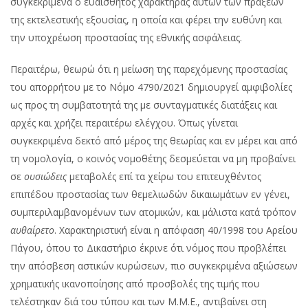
συγκεκριμένα ο ευαίσθητος χαρακτήρας αυτών των πράξεων
της εκτελεστικής εξουσίας, η οποία και φέρει την ευθύνη και
την υποχρέωση προστασίας της εθνικής ασφάλειας.
Περαιτέρω, θεωρώ ότι η μείωση της παρεχόμενης προστασίας
του απορρήτου με το Νόμο 4790/2021 δημιουργεί αμφιβολίες
ως προς τη συμβατοτητά της με συνταγματικές διατάξεις και
αρχές και χρήζει περαιτέρω ελέγχου. Όπως γίνεται
συγκεκριμένα δεκτό από μέρος της θεωρίας και εν μέρει και από
τη νομολογία, ο κοινός νομοθέτης δεσμεύεται να μη προβαίνει
σε
ουσιώδεις
μεταβολές επί τα χείρω του επιτευχθέντος
επιπέδου προστασίας των θεμελιωδών δικαιωμάτων εν γένει,
συμπεριλαμβανομένων των ατομικών, και μάλιστα κατά τρόπον
αυθαίρετο
. Χαρακτηριστική είναι η απόφαση 40/1998 του Αρείου
Πάγου, όπου το Δικαστήριο έκρινε ότι νόμος που προβλέπει
την απόσβεση αστικών κυρώσεων, πιο συγκεκριμένα αξιώσεων
χρηματικής ικανοποίησης από προσβολές της τιμής που
τελέστηκαν διά του τύπου και των Μ.Μ.Ε., αντιβαίνει στη