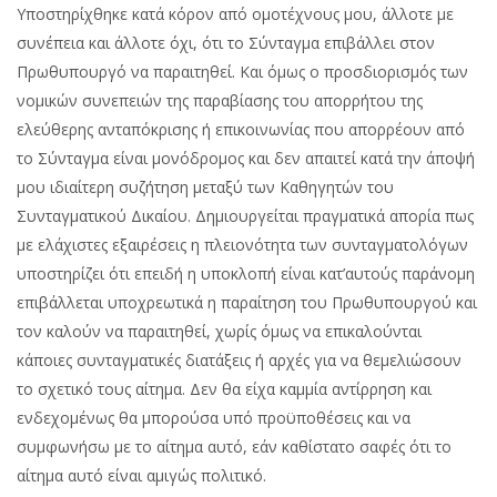
Υποστηρίχθηκε κατά κόρον από ομοτέχνους μου, άλλοτε με
συνέπεια και άλλοτε όχι, ότι το Σύνταγμα επιβάλλει στον
Πρωθυπουργό να παραιτηθεί. Και όμως ο προσδιορισμός των
νομικών συνεπειών της παραβίασης του απορρήτου της
ελεύθερης ανταπόκρισης ή επικοινωνίας που απορρέουν από
το Σύνταγμα είναι μονόδρομος και δεν απαιτεί κατά την άποψή
μου ιδιαίτερη συζήτηση μεταξύ των Καθηγητών του
Συνταγματικού Δικαίου. Δημιουργείται πραγματικά απορία πως
με ελάχιστες εξαιρέσεις η πλειονότητα των συνταγματολόγων
υποστηρίζει ότι επειδή η υποκλοπή είναι κατ’αυτούς παράνομη
επιβάλλεται υποχρεωτικά η παραίτηση του Πρωθυπουργού και
τον καλούν να παραιτηθεί, χωρίς όμως να επικαλούνται
κάποιες συνταγματικές διατάξεις ή αρχές για να θεμελιώσουν
το σχετικό τους αίτημα. Δεν θα είχα καμμία αντίρρηση και
ενδεχομένως θα μπορούσα υπό προϋποθέσεις και να
συμφωνήσω με το αίτημα αυτό, εάν καθίστατο σαφές ότι το
αίτημα αυτό είναι αμιγώς πολιτικό.