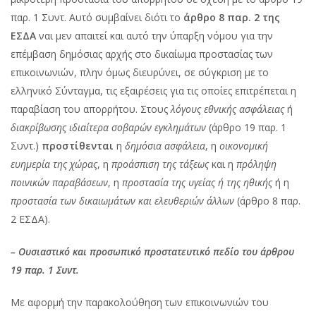
παρ. 1 Συντ. Αυτό συμβαίνει διότι το
άρθρο 8 παρ. 2 της
ΕΣΔΑ
ναι μεν απαιτεί και αυτό την ύπαρξη νόμου για την
επέμβαση δημόσιας αρχής στο δικαίωμα προστασίας των
επικοινωνιών, πλην όμως διευρύνει, σε σύγκριση με το
ελληνικό Σύνταγμα, τις εξαιρέσεις για τις οποίες επιτρέπεται η
παραβίαση του απορρήτου. Στους
λόγους εθνικής ασφάλειας
ή
διακρίβωσης ιδιαίτερα σοβαρών εγκλημάτων
(άρθρο 19 παρ. 1
Συντ.)
προστίθενται
η
δημόσια ασφάλεια
, η
οικονομική
ευημερία της χώρας
, η
προάσπιση της τάξεως
και η
πρόληψη
ποινικών παραβάσεων
, η
προστασία της υγείας ή της ηθικής
ή η
προστασία των δικαιωμάτων και ελευθεριών άλλων
(άρθρο 8 παρ.
2 ΕΣΔΑ).
– Ουσιαστικό και προσωπικό προστατευτικό πεδίο του άρθρου
19 παρ. 1 Συντ.
Με αφορμή την παρακολούθηση των επικοινωνιών του