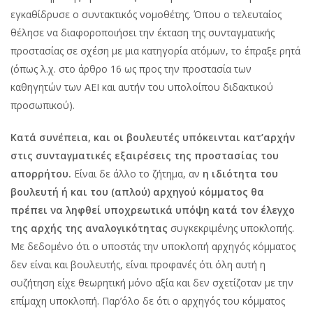
εγκαθίδρυσε ο συντακτικός νομοθέτης. Όπου ο τελευταίος
θέλησε να διαφοροποιήσει την έκταση της συνταγματικής
προστασίας σε σχέση με μια κατηγορία ατόμων, το έπραξε ρητά
(όπως λ.χ. στο άρθρο 16 ως προς την προστασία των
καθηγητών των ΑΕΙ και αυτήν του υπολοίπου διδακτικού
προσωπικού).
Κατά συνέπεια, και οι βουλευτές υπόκεινται κατ’αρχήν
στις συνταγματικές εξαιρέσεις της προστασίας του
απορρήτου.
Είναι δε άλλο το ζήτημα, αν
η ιδιότητα του
βουλευτή ή και του (απλού) αρχηγού κόμματος θα
πρέπει να ληφθεί υποχρεωτικά υπόψη κατά τον έλεγχο
της αρχής της αναλογικότητας
συγκεκριμένης υποκλοπής.
Με δεδομένο ότι ο υποστάς την υποκλοπή αρχηγός κόμματος
δεν είναι και βουλευτής, είναι προφανές ότι όλη αυτή η
συζήτηση είχε θεωρητική μόνο αξία και δεν σχετίζοταν με την
επίμαχη υποκλοπή. Παρ’όλο δε ότι ο αρχηγός του κόμματος