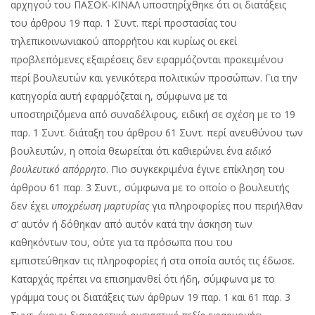
αρχηγού του ΠΑΣΟΚ-ΚΙΝΑΛ υποστηρίχθηκε ότι οι διατάξεις
του άρθρου 19 παρ. 1 Συντ. περί προστασίας του
τηλεπικοινωνιακού απορρήτου και κυρίως οι εκεί
προβλεπόμενες εξαιρέσεις δεν εφαρμόζονται προκειμένου
περί βουλευτών και γενικότερα πολιτικών προσώπων. Για την
κατηγορία αυτή εφαρμόζεται η, σύμφωνα με τα
υποστηριζόμενα από συναδέλφους, ειδική σε σχέση με το 19
παρ. 1 Συντ. διάταξη του άρθρου 61 Συντ. περί ανευθύνου των
βουλευτών, η οποία θεωρείται ότι καθιερώνει ένα
ειδικό
βουλευτικό απόρρητο
. Πιo συγκεκριμένα έγινε επίκληση του
άρθρου 61 παρ. 3 Συντ., σύμφωνα με το οποίο ο βουλευτής
δεν έχει
υποχρέωση μαρτυρίας
για πληροφορίες που περιήλθαν
σ’ αυτόν ή δόθηκαν από αυτόν κατά την άσκηση των
καθηκόντων του, ούτε για τα πρόσωπα που του
εμπιστεύθηκαν τις πληροφορίες ή στα οποία αυτός τις έδωσε.
Καταρχάς πρέπει να επισημανθεί ότι ήδη, σύμφωνα με το
γράμμα τους οι διατάξεις των άρθρων 19 παρ. 1 και 61 παρ. 3