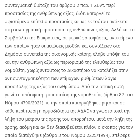
συνταγματική διάταξη του άρθρου 2 παρ. 1 Συντ. περί
προστασίας της ανθρώπινης αξίας, διότι καταργεί το
υφιστάμενο επίπεδο προστασίας και ως εκ τούτου αντίκειται
στη συνταγματική προστασία της ανθρώπινης αξίας. Αλλά και το
Συμβούλιο της Επικρατείας, σε μερικές αποφάσεις, αντικείμενο
των οποίων ήταν οι μειώσεις μισθών και συντάξεων στο
Δημόσιο συνεπεία της οικονομικής κρίσης, ελάβε υπόψη του
και την ανθρώπινη αξία ως περιορισμό της ελευθερίας του
νομοθέτη, χωρίς εντούτοις το Δικαστήριο να καταλήξει στην
αντισυνταγματικότητα των επίμαχων ρυθμίσεων λόγω
προσβολής της αξίας του ανθρώπου. Από την οπτική αυτή
γωνία η πρόσφατη τροποποίση της νομοθεσίας (άρθρο 87 του
Νόμου 4790/2021) με την οποία καταργήθηκεε ρητά και σε
κάθε περίπτωση η αρμοδιότητα της ΑΔΑΕ να γνωστοποιεί την
λήψη του μέτρου της άρσης του απορρήτου, μετά την λήξη της
άρσης, ακόμη και αν δεν διακυβεύεται πλέον ο σκοπός για τον
οποίο διατάχθηκε (άρθρο 3 του Νόμου 2225/1994), επέφερε