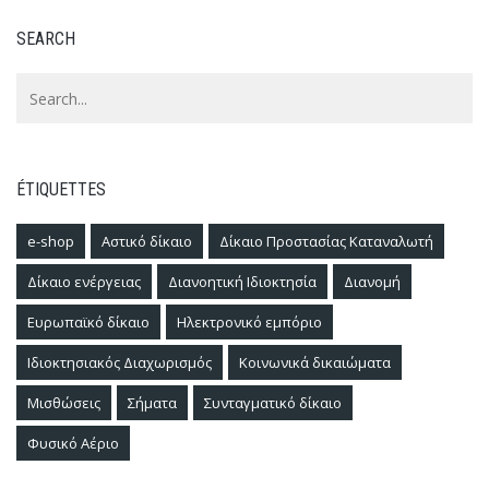
SEARCH
ÉTIQUETTES
e-shop
Αστικό δίκαιο
Δίκαιο Προστασίας Καταναλωτή
Δίκαιο ενέργειας
Διανοητική Ιδιοκτησία
Διανομή
Ευρωπαϊκό δίκαιο
Ηλεκτρονικό εμπόριο
Ιδιοκτησιακός Διαχωρισμός
Κοινωνικά δικαιώματα
Μισθώσεις
Σήματα
Συνταγματικό δίκαιο
Φυσικό Αέριο