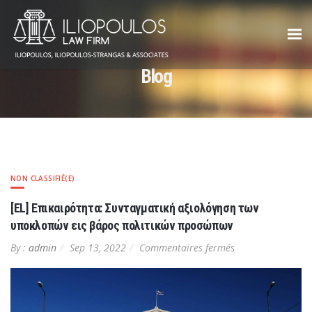
Blog
NON CLASSIFIÉ(E)
[EL] Επικαιρότητα: Συνταγματική αξιολόγηση των
υποκλοπών εις βάρος πολιτικών προσώπων
sur
By :
admin
Sep 13, 2022
Commentaires fermés
[EL]
Επικαιρότητα:
Συνταγματική
αξιολόγηση