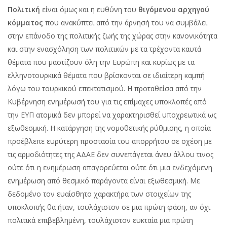
Πολιτική
είναι όμως και η ευθύνη του
θιγόμενου αρχηγού
κόμματος
που ανακύπτει από την άρνησή του να συμβάλει
στην επάνοδο της πολιτικής ζωής της χώρας στην κανονικότητα
και στην ενασχόληση των πολιτικών με τα τρέχοντα καυτά
θέματα που μαστίζουν όλη την Ευρώπη και κυρίως με τα
ελληνοτουρκικά θέματα που βρίσκονται σε ιδιαίτερη καμπή
λόγω του τουρκικού επεκτατισμού. Η προταθείσα από την
Κυβέρνηση ενημέρωσή του για τις επίμαχες υποκλοπές από
την ΕΥΠ ατομικά δεν μπορεί να χαρακτηρισθεί υποχρεωτικά ως
εξωθεσμική. Η κατάργηση της νομοθετικής ρύθμισης, η οποία
προέβλεπε ευρύτερη προστασία του απορρήτου σε σχέση με
τις αρμοδιότητες της ΑΔΑΕ δεν συνεπάγεται άνευ άλλου τινος
ούτε ότι η ενημέρωση απαγορεύεται ούτε ότι μια ενδεχόμενη
ενημέρωση από θεσμικό παράγοντα είναι εξωθεσμική. Με
δεδομένο τον ευαίσθητο χαρακτήρα των στοιχείων της
υποκλοπής θα ήταν, τουλάχιστον σε μια πρώτη φάση, αν όχι
πολιτικά επιβεβλημένη, τουλάχιστον ευκταία μια πρώτη