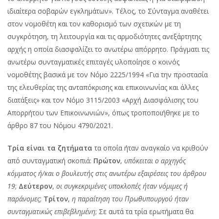
ιδιαίτερα σοβαρών εγκλημάτων». Τέλος, το Σύνταγμα αναθέτει
στον νομοθέτη και τον καθορισμό των σχετικών με τη
συγκρότηση, τη λειτουργία και τις αρμοδιότητες ανεξάρτητης
αρχής η οποία διασφαλίζει το ανωτέρω απόρρητο. Πράγματι τις
ανωτέρω συνταγματικές επιταγές υλοποίησε ο κοινός
νομοθέτης βασικά με τον Νόμο 2225/1994 «Για την προστασία
της ελευθερίας της ανταπόκρισης και επικοινωνίας και άλλες
διατάξεις» και τον Νόμο 3115/2003 «Αρχή Διασφάλισης του
Απορρήτου των Επικοινωνιών», όπως τροποποιήθηκε με το
άρθρο 87 του Νόμου 4790/2021.
Τρία είναι τα ζητήματα
τα οποία ήταν αναγκαίο να κριθούν
από συνταγματική σκοπιά:
Πρώτον
,
υπόκειται
ο αρχηγός
κόμματος ή/και ο βουλευτής στις ανωτέρω εξαιρέσεις του άρθρου
19
;
Δεύτερον
,
οι συγκεκριμένες υποκλοπές ήταν νόμιμες ή
παράνομες
;
Τρίτον
,
η παραίτηση του Πρωθυπουργού ήταν
συνταγματικώς επιβεβλημένη
; Σε αυτά τα τρία ερωτήματα θα