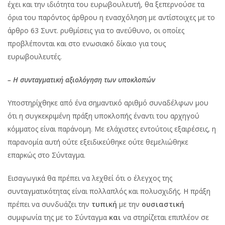
έχει και την ιδιότητα του ευρωβουλευτή, θα ξεπερνούσε τα
όρια του παρόντος άρθρου η ενασχόληση με αντίστοιχες με το
άρθρο 63 Συντ. ρυθμίσεις για το ανεύθυνο, οι οποίες
προβλέπονται και στο ενωσιακό δίκαιο για τους
ευρωβουλευτές.
– Η συνταγματική αξιολόγηση των υποκλοπών
Υποστηρίχθηκε από ένα σημαντικό αριθμό συναδέλφων μου
ότι η συγκεκριμένη πράξη υποκλοπής έναντι του αρχηγού
κόμματος είναι παράνομη. Με ελάχιστες εντούτοις εξαιρέσεις, η
παρανομία αυτή ούτε εξειδικεύθηκε ούτε θεμελιώθηκε
επαρκώς στο Σύνταγμα.
Εισαγωγικά θα πρέπει να λεχθεί ότι ο έλεγχος της
συνταγματικότητας είναι πολλαπλός και πολυσχιδής. Η πράξη
πρέπει να συνδυάζει την
τυπική
με την
ουσιαστική
συμφωνία της με το Σύνταγμα
και
να στηρίζεται επιπλέον σε