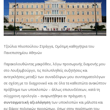
των
υποκλοπών
εις
βάρος
πολιτικών
προσώπων
Τζούλια Ηλιοπούλου-Στράγγα, Ομότιμη καθηγήτρια του
Πανεπιστημίου Αθηνών
Παρακολουθώντας μακρόθεν, λόγω προσωρινής διαμονής μου
στο Λουξεμβούργο, τις πολυπληθείς συζητήσεις και
αντεγκλήσεις μεταξύ των συναδέλφων μου συνταγματολόγων
σε σχέση με το διαχρονικό και σε όλα τα καθεστώτα ανακύπτον
πρόβλημα των υποκλοπών – άλλως επισυνδέσεων, κατά τη
σύγχρονη ορολογία – αναρωτήθηκα αν πράγματι η
συνταγματική
αξιολόγηση
των υποκλοπών και μάλιστα και
εις βάρος πολιτικών προσώπων, όπως στην περίπτωση του