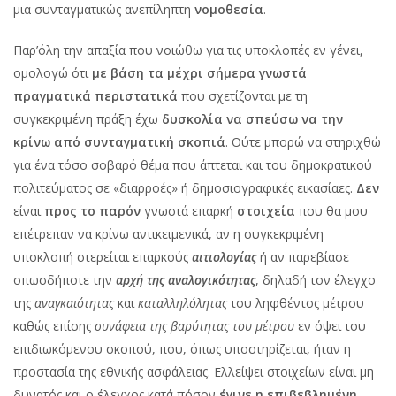
μια συνταγματικώς ανεπίληπτη
νομοθεσία
.
Παρ’όλη την απαξία που νοιώθω για τις υποκλοπές εν γένει,
ομολογώ ότι
με βάση τα μέχρι σήμερα γνωστά
πραγματικά περιστατικά
που σχετίζονται με τη
συγκεκριμένη πράξη έχω
δυσκολία να σπεύσω να την
κρίνω από συνταγματική σκοπιά
. Ούτε μπορώ να στηριχθώ
για ένα τόσο σοβαρό θέμα που άπτεται και του δημοκρατικού
πολιτεύματος σε «διαρροές» ή δημοσιογραφικές εικασίαες.
Δεν
είναι
προς το παρόν
γνωστά επαρκή
στοιχεία
που θα μου
επέτρεπαν να κρίνω αντικειμενικά, αν η συγκεκριμένη
υποκλοπή στερείται επαρκούς
αιτιολογίας
ή αν παρεβίασε
οπωσδήποτε την
αρχή της αναλογικότητας
, δηλαδή τον έλεγχο
της
αναγκαιότητας
και
καταλληλόλητας
του ληφθέντος μέτρου
καθώς επίσης
συνάφεια της βαρύτητας του μέτρου
εν όψει του
επιδιωκόμενου σκοπού, που, όπως υποστηρίζεται, ήταν η
προστασία της εθνικής ασφάλειας. Ελλείψει στοιχείων είναι μη
δυνατός και ο έλεγχος κατά πόσον
έγινε η επιβεβλημένη