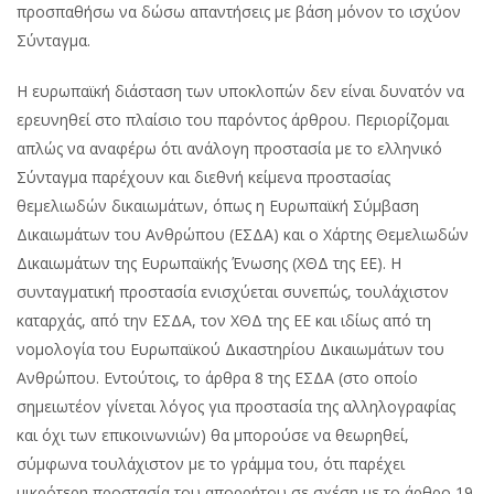
προσπαθήσω να δώσω απαντήσεις με βάση μόνον το ισχύον
Σύνταγμα.
Η ευρωπαϊκή διάσταση των υποκλοπών δεν είναι δυνατόν να
ερευνηθεί στο πλαίσιο του παρόντος άρθρου. Περιορίζομαι
απλώς να αναφέρω ότι ανάλογη προστασία με το ελληνικό
Σύνταγμα παρέχουν και διεθνή κείμενα προστασίας
θεμελιωδών δικαιωμάτων, όπως η Ευρωπαϊκή Σύμβαση
Δικαιωμάτων του Ανθρώπου (ΕΣΔΑ) και ο Χάρτης Θεμελιωδών
Δικαιωμάτων της Ευρωπαϊκής Ένωσης (ΧΘΔ της ΕΕ). Η
συνταγματική προστασία ενισχύεται συνεπώς, τουλάχιστον
καταρχάς, από την ΕΣΔΑ, τον ΧΘΔ της ΕΕ και ιδίως από τη
νομολογία του Ευρωπαϊκού Δικαστηρίου Δικαιωμάτων του
Ανθρώπου. Εντούτοις, το άρθρα 8 της ΕΣΔΑ (στο οποίο
σημειωτέον γίνεται λόγος για προστασία της αλληλογραφίας
και όχι των επικοινωνιών) θα μπορούσε να θεωρηθεί,
σύμφωνα τουλάχιστον με το γράμμα του, ότι παρέχει
μικρότερη προστασία του απορρήτου σε σχέση με το άρθρο 19