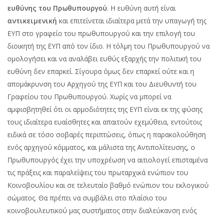
ευθύνης του Πρωθυπουργού
. Η ευθύνη αυτή είναι
αντικειμενική
και επιτείνεται ιδιαίτερα μετά την υπαγωγή της
ΕΥΠ στο γραφείο του πρωθυπουργού και την επιλογή του
διοικητή της ΕΥΠ από τον ίδιο. Η τόλμη του Πρωθυπουργού να
ομολογήσει και να αναλάβει ευθύς εξαρχής την πολιτική του
ευθύνη δεν επαρκεί. Σίγουρα όμως δεν επαρκεί ούτε και η
απομάκρυνση του Αρχηγού της ΕΥΠ και του Διευθυντή του
Γραφείου του Πρωθυπουργού. Χωρίς να μπορεί να
αμφισβητηθεί ότι οι αρμοδιότητες της ΕΥΠ είναι εκ της φύσης
τους ιδιαίτερα ευαίσθητες και απαιτούν εχεμύθεια, εντούτοις
ειδικά σε τόσο σοβαρές περιπτώσεις, όπως η παρακολούθηση
ενός αρχηγού κόμματος, και μάλιστα της Αντιπολίτευσης, ο
Πρωθυπουργός έχει την υποχρέωση να αιτιολογεί επισταμένα
τις πράξεις και παραλείψεις του πρωταρχικά ενώπιον του
Κοινοβουλίου και σε τελευταίο βαθμό ενώπιον του εκλογικού
σώματος. Θα πρέπει να συμβάλει στο πλαίσιο του
κοινοβουλευτικού μας συστήματος στην διαλεύκανση ενός