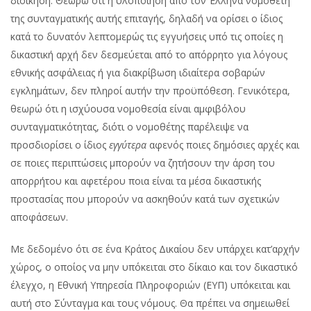
διοίκηση. Θεωρώ ότι η υλοποίηση από τον Έλληνα νομοθέτη
της συνταγματικής αυτής επιταγής, δηλαδή να ορίσει ο ίδιος
κατά το δυνατόν λεπτομερώς τις εγγυήσεις υπό τις οποίες η
δικαστική αρχή δεν δεσμεύεται από το απόρρητο για λόγους
εθνικής ασφάλειας ή για διακρίβωση ιδιαίτερα σοβαρών
εγκλημάτων, δεν πληροί αυτήν την προϋπόθεση. Γενικότερα,
θεωρώ ότι η ισχύουσα νομοθεσία είναι αμφιβόλου
συνταγματικότητας, διότι ο νομοθέτης παρέλειψε να
προσδιορίσει ο ίδιος
εγγύτερα
αφενός ποιες δημόσιες αρχές και
σε ποιες περιπτώσεις μπορούν να ζητήσουν την άρση του
απορρήτου και αφετέρου ποια είναι τα μέσα δικαστικής
προστασίας που μπορούν να ασκηθούν κατά των σχετικών
αποφάσεων.
Με δεδομένο ότι σε ένα Κράτος Δικαίου δεν υπάρχει κατ’αρχήν
χώρος, ο οποίος να μην υπόκειται στο δίκαιο και τον δικαστικό
έλεγχο, η Εθνική Υπηρεσία Πληροφοριών (ΕΥΠ) υπόκειται και
αυτή στο Σύνταγμα και τους νόμους. Θα πρέπει να σημειωθεί