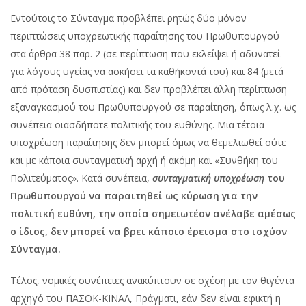
Εντούτοις το Σύνταγμα προβλέπει ρητώς δύο μόνον
περιπτώσεις υποχρεωτικής παραίτησης του Πρωθυπουργού
στα άρθρα 38 παρ. 2 (σε περίπτωση που εκλείψει ή αδυνατεί
για λόγους υγείας να ασκήσει τα καθήκοντά του) και 84 (μετά
από πρόταση δυσπιστίας) και δεν προβλέπει άλλη περίπτωση
εξαναγκασμού του Πρωθυπουργού σε παραίτηση, όπως λ.χ. ως
συνέπεια οιασδήποτε πολιτικής του ευθύνης. Μια τέτοια
υποχρέωση παραίτησης δεν μπορεί όμως να θεμελιωθεί ούτε
και με κάποια συνταγματική αρχή ή ακόμη και «Συνθήκη του
Πολιτεύματος». Κατά συνέπεια,
συνταγματική
υποχρέωση
του
Πρωθυπουργού να παραιτηθεί ως κύρωση για την
πολιτική ευθύνη, την οποία σημειωτέον ανέλαβε αμέσως
ο ίδιος, δεν μπορεί να βρει κάποιο έρεισμα στο ισχύον
Σύνταγμα.
Τέλος, νομικές συνέπειες ανακύπτουν σε σχέση με τον θιγέντα
αρχηγό του ΠΑΣΟΚ-ΚΙΝΑΛ, Πράγματι, εάν δεν είναι εφικτή η