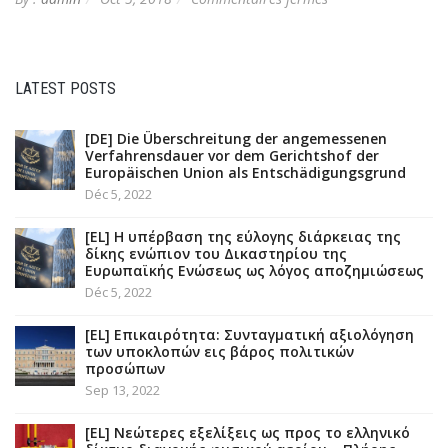
[EL]
Βραχυχρόνιες
Μισθώσεις
Ακινήτων
LATEST POSTS
(Συμβάσεις
τύπου
Airbnb)
[DE] Die Überschreitung der angemessenen
Verfahrensdauer vor dem Gerichtshof der
Europäischen Union als Entschädigungsgrund
Déc 5, 2022
[EL] Η υπέρβαση της εύλογης διάρκειας της
δίκης ενώπιον του Δικαστηρίου της
Ευρωπαϊκής Ενώσεως ως λόγος αποζημιώσεως
Déc 5, 2022
[EL] Επικαιρότητα: Συνταγματική αξιολόγηση
των υποκλοπών εις βάρος πολιτικών
προσώπων
Sep 13, 2022
[EL] Νεώτερες εξελίξεις ως προς το ελληνικό