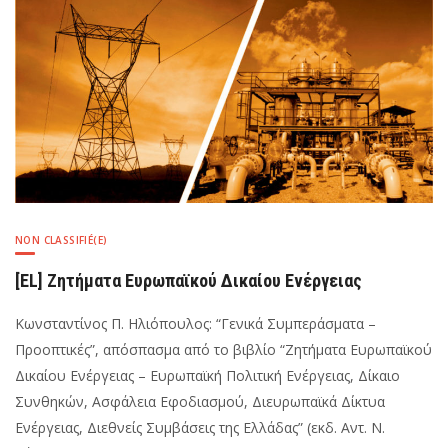
προς
το
ελληνικό
δίκτυο
διανομής
φυσικού
αερίου
–
Πλήρης
ιδιοκτησιακός
διαχωρισμός
NON CLASSIFIÉ(E)
[EL] Ζητήματα Ευρωπαϊκού Δικαίου Ενέργειας
Κωνσταντίνος Π. Ηλιόπουλος: “Γενικά Συμπεράσματα –
Προοπτικές”, απόσπασμα από το βιβλίο “Ζητήματα Ευρωπαϊκού
Δικαίου Ενέργειας – Ευρωπαϊκή Πολιτική Ενέργειας, Δίκαιο
Συνθηκών, Ασφάλεια Εφοδιασμού, Διευρωπαϊκά Δίκτυα
Ενέργειας, Διεθνείς Συμβάσεις της Ελλάδας” (εκδ. Αντ. Ν.