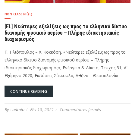
NON CLASSIFIÉ(E)
[EL] Νεώτερες εξελίξεις ως προς το ελληνικό δίκτυο
διανομής φυσικού αερίου – Πλήρης ιδιοκτησιακός
διαχωρισμός
Π. Ηλιόπουλος – Χ. Κοκκόση, «Νεώτερες εξελίξεις ως προς το
ελληνικό δίκτυο διανομής φυσικού αερίου – Πλήρης
ιδιοκτησιακός διαχωρισμός», Ενέργεια & Δίκαιο, Τεύχος 31, Α’
Εξάμηνο 2020, Εκδόσεις Σάκκουλα, Αθήνα – Θεσσαλονίκη
CONTINUE READING
sur
By :
admin
Fév 18, 2021
Commentaires fermés
[EL]
Νεώτερες
εξελίξεις
ως