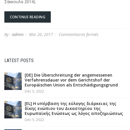
Σάκκουλα 2014).
CONTINUE READING
sur
By :
admin
Mai 20, 2017
Commentaires fermés
[EL]
Ζητήματα
Ευρωπαϊκού
Δικαίου
LATEST POSTS
Ενέργειας
[DE] Die Überschreitung der angemessenen
Verfahrensdauer vor dem Gerichtshof der
Europäischen Union als Entschädigungsgrund
Déc 5, 2022
[EL] Η υπέρβαση της εύλογης διάρκειας της
δίκης ενώπιον του Δικαστηρίου της
Ευρωπαϊκής Ενώσεως ως λόγος αποζημιώσεως
Déc 5, 2022