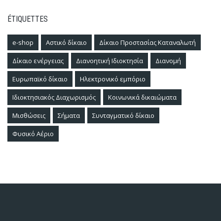
ÉTIQUETTES
e-shop
Αστικό δίκαιο
Δίκαιο Προστασίας Καταναλωτή
Δίκαιο ενέργειας
Διανοητική Ιδιοκτησία
Διανομή
Ευρωπαϊκό δίκαιο
Ηλεκτρονικό εμπόριο
Ιδιοκτησιακός Διαχωρισμός
Κοινωνικά δικαιώματα
Μισθώσεις
Σήματα
Συνταγματικό δίκαιο
Φυσικό Αέριο