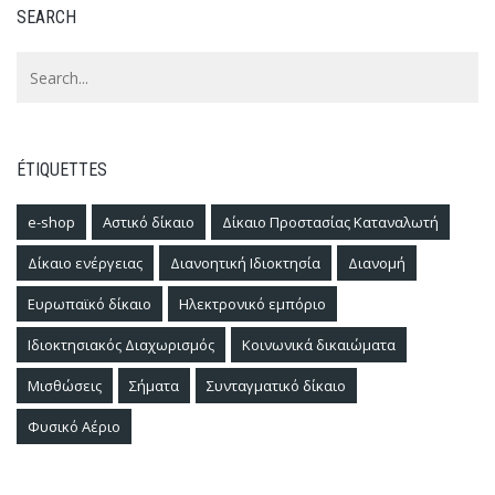
SEARCH
ÉTIQUETTES
e-shop
Αστικό δίκαιο
Δίκαιο Προστασίας Καταναλωτή
Δίκαιο ενέργειας
Διανοητική Ιδιοκτησία
Διανομή
Ευρωπαϊκό δίκαιο
Ηλεκτρονικό εμπόριο
Ιδιοκτησιακός Διαχωρισμός
Κοινωνικά δικαιώματα
Μισθώσεις
Σήματα
Συνταγματικό δίκαιο
Φυσικό Αέριο