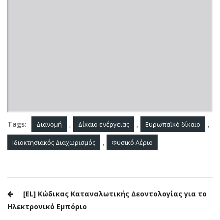
Tags:
,
,
,
Διανομή
Δίκαιο ενέργειας
Ευρωπαϊκό δίκαιο
,
Ιδιοκτησιακός Διαχωρισμός
Φυσικό Αέριο
Post
[EL] Κώδικας Καταναλωτικής Δεοντολογίας για το
navigation
Ηλεκτρονικό Εμπόριο