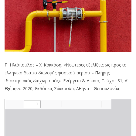
ως
προς
το
ελληνικό
δίκτυο
διανομής
φυσικού
αερίου
–
Πλήρης
ιδιοκτησιακός
Π. Ηλιόπουλος – Χ. Κοκκόση, «Νεώτερες εξελίξεις ως προς το
διαχωρισμός
ελληνικό δίκτυο διανομής φυσικού αερίου – Πλήρης
ιδιοκτησιακός διαχωρισμός», Ενέργεια & Δίκαιο, Τεύχος 31, Α’
Εξάμηνο 2020, Εκδόσεις Σάκκουλα, Αθήνα – Θεσσαλονίκη