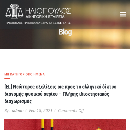
Blog
ΜΗ ΚΑΤΗΓΟΡΙΟΠΟΙΗΜΈΝΑ
[EL] Νεώτερες εξελίξεις ως προς το ελληνικό δίκτυο
διανομής φυσικού αερίου – Πλήρης ιδιοκτησιακός
διαχωρισμός
on
By :
admin
Feb 18, 2021
Comments Off
[EL]
Νεώτερες
εξελίξεις