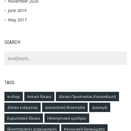
November 2020
June 2019
May 2017
SEARCH
TAGS
e-shop
Αστικό δίκαιο
Δίκαιο Προστασίας Καταναλωτή
Δίκαιο ενέργειας
Διανοητική Ιδιοκτησία
Διανομή
Ευρωπαϊκό δίκαιο
Ηλεκτρονικό εμπόριο
Ιδιοκτησιακός Διαχωρισμός
Κοινωνικά δικαιώματα