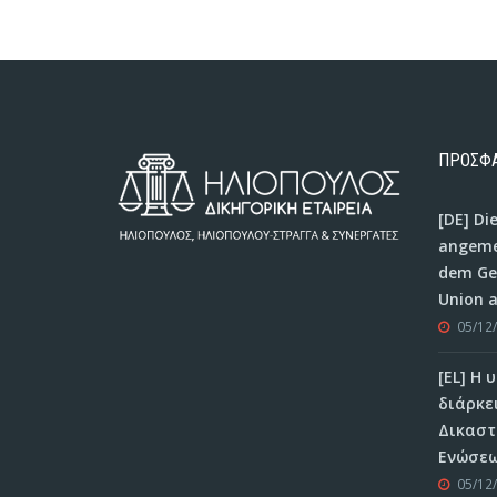
ΠΡΟΣΦΑ
[DE] Di
angeme
dem Ger
Union 
05/12
[EL] Η
διάρκε
Δικαστ
Ενώσεω
05/12