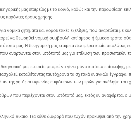
ικηγορικής μας εταιρείας με το κοινό, καθώς και την παρουσίαση 
υς παρόντες όρους χρήσης.
ια νομικά ζητήματα και νομοθετικές εξελίξεις, που αναρτώται με κα
ορεί να θεωρηθεί νομική συμβουλή κατ’ άμεσο ή έμμεσο τρόπο ούτ
ιστότοπό μας. Η δικηγορική μας εταιρεία δεν φέρει καμία απολύτως
 που αναρτώνται στον ιστότοπό μας για επίλυση των προσωπικών 
ηγορική μας εταιρεία μπορεί να γίνει μόνο κατόπιν επίσκεψης, με
ασχολεί, καταθέτοντας ταυτόχρονα τα σχετικά αναγκαία έγγραφα, π
τόπιν της ρητής συμφωνίας αμφότερων των μερών για ανάληψη του χ
θρων που περιέχονται στον ιστότοπό μας, εκτός αν αναφέρεται ο ι
λληνικό Δίκαιο. Για κάθε διαφορά που τυχόν προκύψει από την χρήσ