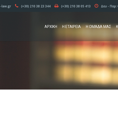
s-law.gr
(+30) 210 38 23 344
(+30) 210 38 05 413
Δευ - Παρ: 
ΑΡΧΙΚΗ
Η ΕΤΑΙΡΕΙΑ
Η ΟΜΆΔΑ ΜΑΣ