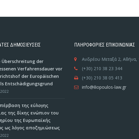
ΤΕΣ ΔΗΜΟΣΙΕΥΣΕΙΣ
ΠΛΗΡΟΦΟΡΙΕΣ ΕΠΙΚΟΙΝΩΝΙΑΣ
Ανδρέου Μεταξά 2, Αθήνα, 
e Überschreitung der
(+30) 210 38 23 344
ssenen Verfahrensdauer vor
ichtshof der Europäischen
(+30) 210 38 05 413
als Entschädigungsgrund
info@iliopoulos-law.gr
/2022
 υπέρβαση της εύλογης
ιας της δίκης ενώπιον του
ηρίου της Ευρωπαϊκής
ς ως λόγος αποζημιώσεως
/2022